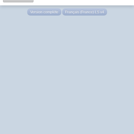
Version complète
Français (France) LS v4