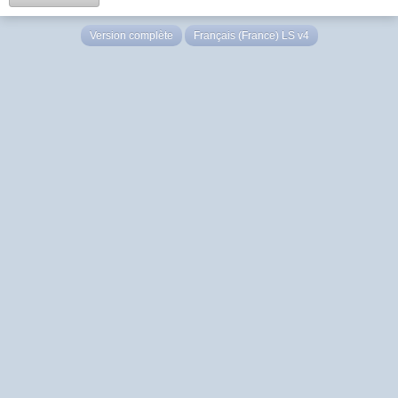
Version complète
Français (France) LS v4