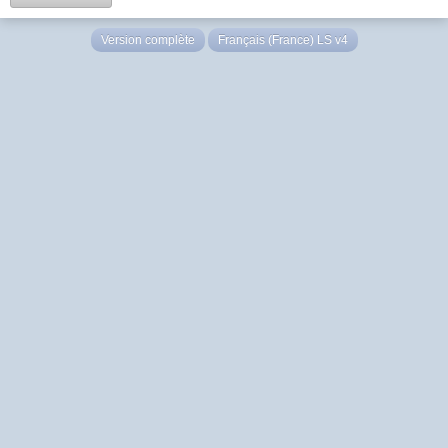
Version complète
Français (France) LS v4