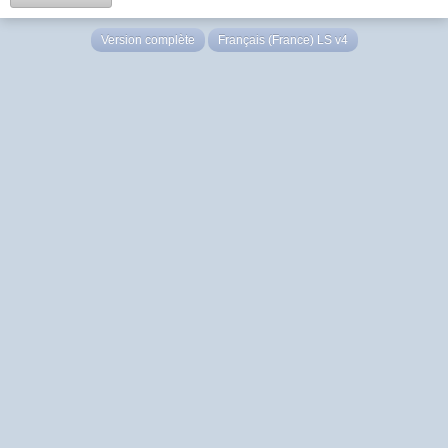
Version complète
Français (France) LS v4