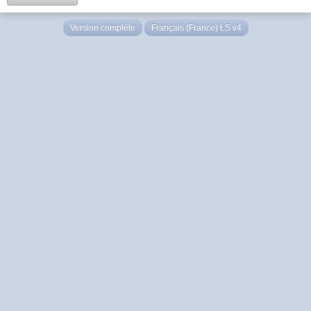
Version complète
Français (France) LS v4