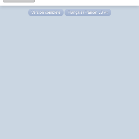
Version complète
Français (France) LS v4