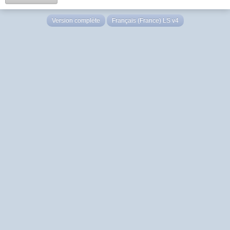
Version complète
Français (France) LS v4