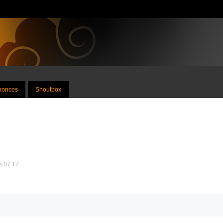
nnonces
Shoutbox
25 07:17