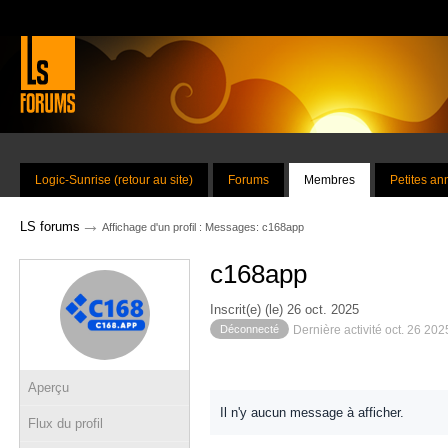
Logic-Sunrise (retour au site)
Forums
Membres
Petites a
→
LS forums
Affichage d'un profil : Messages: c168app
c168app
Inscrit(e) (le) 26 oct. 2025
Déconnecté
Dernière activité oct. 26 20
Aperçu
Il n'y aucun message à afficher.
Flux du profil