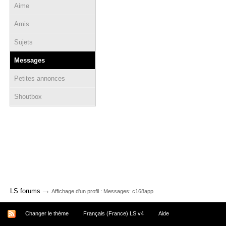
Aime
Amis
Sujets
Messages
Petites annonces
Shoutbox
→
LS forums
Affichage d'un profil : Messages: c168app
Changer le thème
Français (France) LS v4
Aide