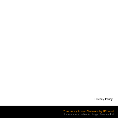
Privacy Policy
Community Forum Software by IP.Board
Licence accordée à : Logic Sunrise Ltd