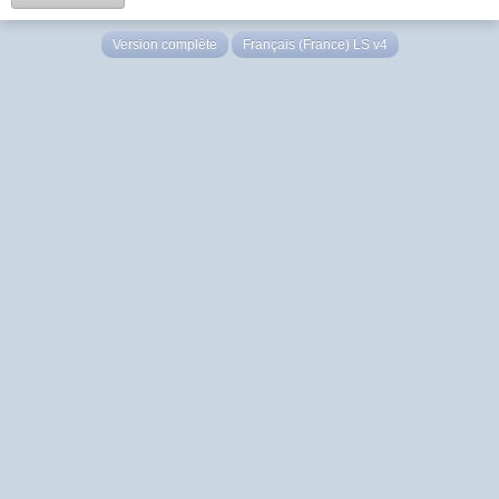
Version complète
Français (France) LS v4