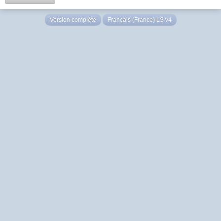
Version complète
Français (France) LS v4