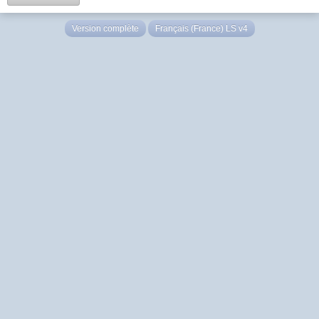
Version complète
Français (France) LS v4