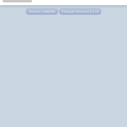
Version complète
Français (France) LS v4