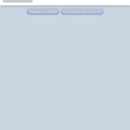
Version complète
Français (France) LS v4