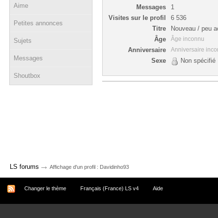
Aime
Messages
1
Visites sur le profil
6 536
Petites annonces
Titre
Nouveau / peu ac
Âge
Âge inconnu
Sujets
Anniversaire
Anniversaire inc
Messages
Sexe
Non spécifié
Shoutbox
→
LS forums
Affichage d'un profil : Davidinho93
Changer le thème
Français (France) LS v4
Aide