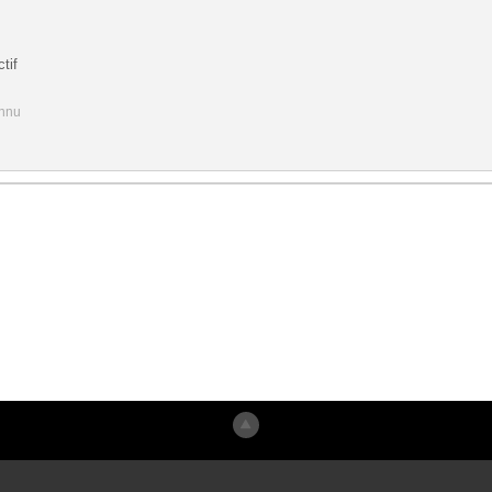
tif
onnu