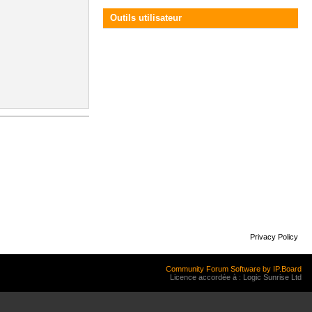
Outils utilisateur
Privacy Policy
Community Forum Software by IP.Board
Licence accordée à : Logic Sunrise Ltd