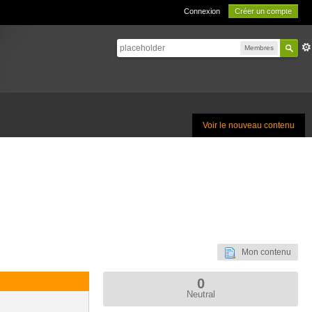
Connexion
Créer un compte
Membres
Voir le nouveau contenu
Mon contenu
0
Neutral