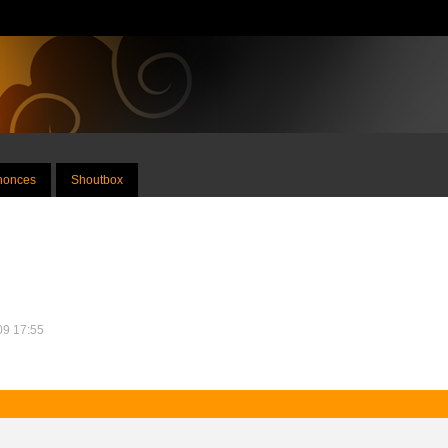
nnonces
Shoutbox
009 17:55