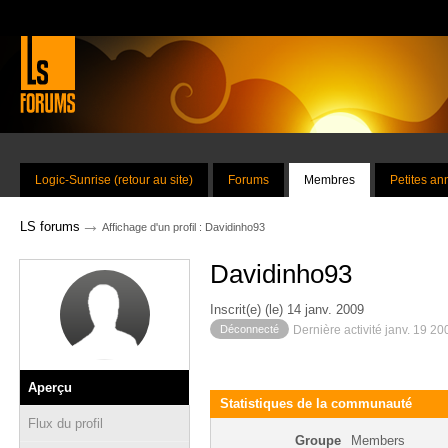
Logic-Sunrise (retour au site)
Forums
Membres
Petites a
→
LS forums
Affichage d'un profil : Davidinho93
Davidinho93
Inscrit(e) (le) 14 janv. 2009
Déconnecté
Dernière activité janv. 19 2
Aperçu
Statistiques de la communauté
Flux du profil
Groupe
Members