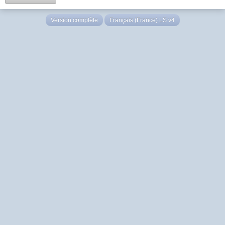
Version complète
Français (France) LS v4