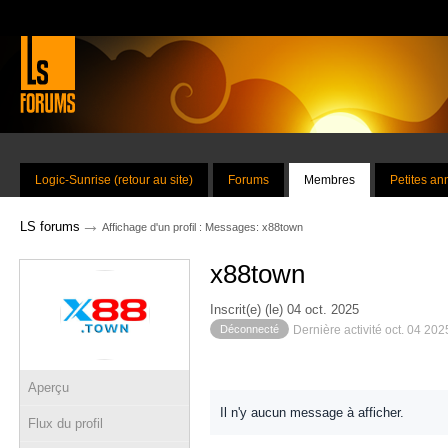
Logic-Sunrise (retour au site)
Forums
Membres
Petites a
→
LS forums
Affichage d'un profil : Messages: x88town
x88town
Inscrit(e) (le) 04 oct. 2025
Déconnecté
Dernière activité oct. 04 20
Aperçu
Il n'y aucun message à afficher.
Flux du profil