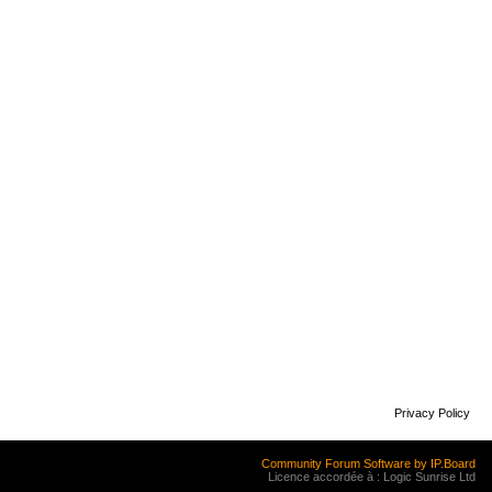
Privacy Policy
Community Forum Software by IP.Board
Licence accordée à : Logic Sunrise Ltd