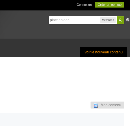
Connexion
Créer un compte
Membres
Voir le nouveau contenu
Mon contenu