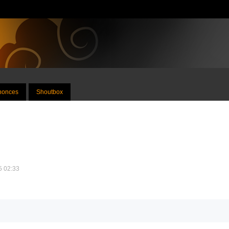
nnonces
Shoutbox
25 02:33