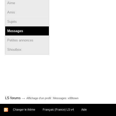
Aime
Amis
Sujets
Messages
Petites annonces
Shoutbox
→
LS forums
Affichage d'un profil : Messages: x88town
Changer le thème
Français (France) LS v4
Aide