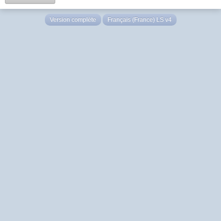
Version complète
Français (France) LS v4