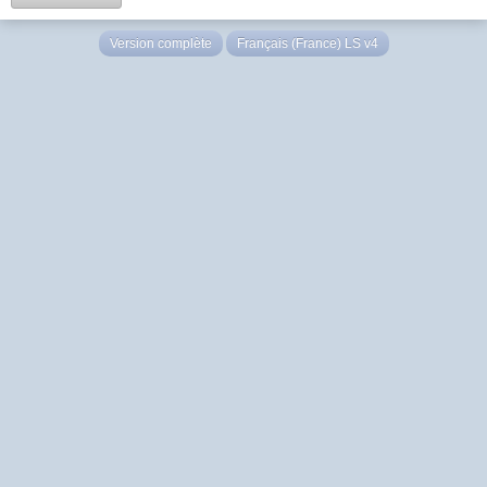
Version complète
Français (France) LS v4