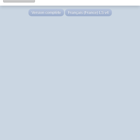
Version complète
Français (France) LS v4