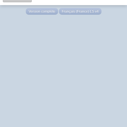
Version complète
Français (France) LS v4