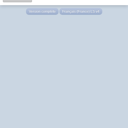
Version complète
Français (France) LS v4