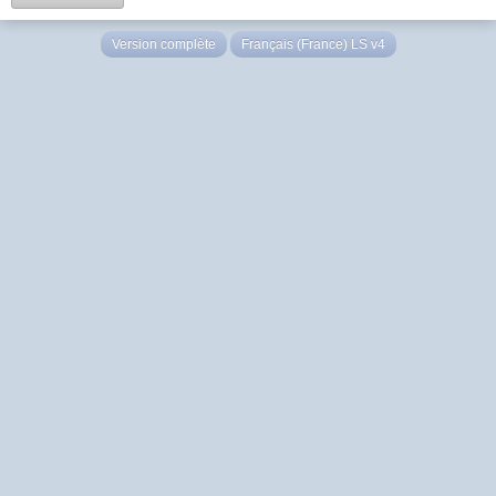
Version complète
Français (France) LS v4