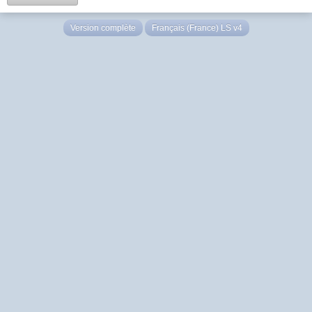
Version complète
Français (France) LS v4