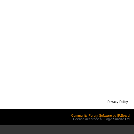
Privacy Policy
Community Forum Software by IP.Board
Licence accordée à : Logic Sunrise Ltd