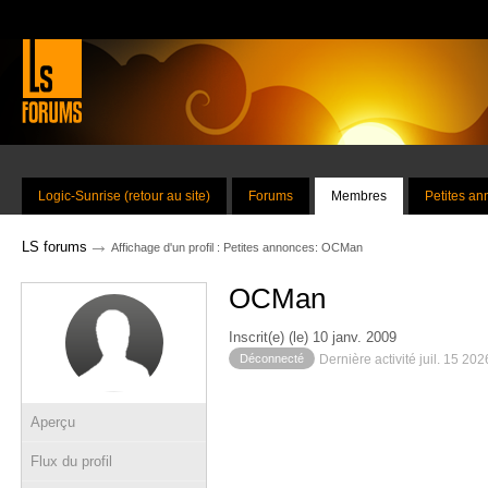
Logic-Sunrise (retour au site)
Forums
Membres
Petites a
→
LS forums
Affichage d'un profil : Petites annonces: OCMan
OCMan
Inscrit(e) (le) 10 janv. 2009
Déconnecté
Dernière activité juil. 15 20
Aperçu
Flux du profil