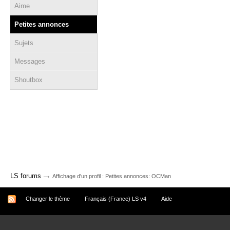
Aime
Petites annonces
Sujets
Messages
Shoutbox
→
LS forums
Affichage d'un profil : Petites annonces: OCMan
Changer le thème
Français (France) LS v4
Aide