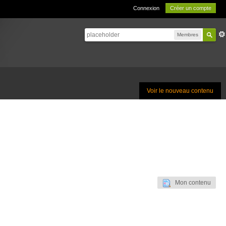
Connexion
Créer un compte
Membres
Voir le nouveau contenu
Mon contenu