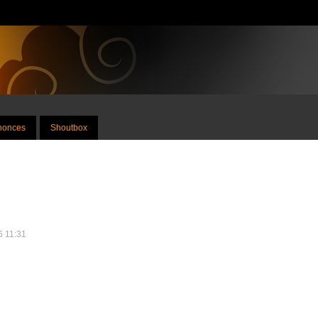
nnonces
Shoutbox
26 11:31