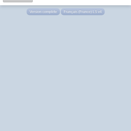
Version complète
Français (France) LS v4