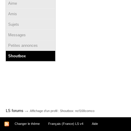
Aime
Amis
Sujets
Messages
Petites annonces
Shoutbox
→
LS forums
Affichage d'un profil : Shoutbox: ncf168comco
Changer le thème
Français (France) LS v4
Aide