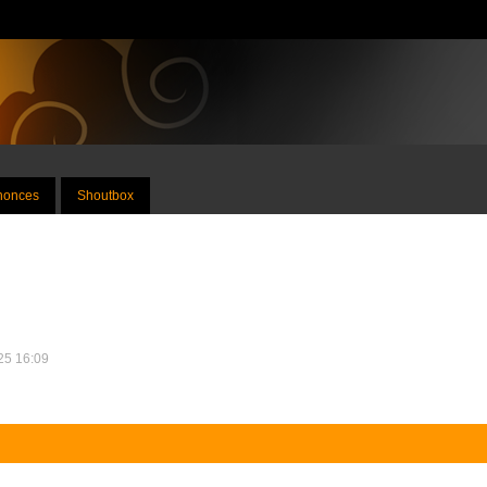
nnonces
Shoutbox
025 16:09