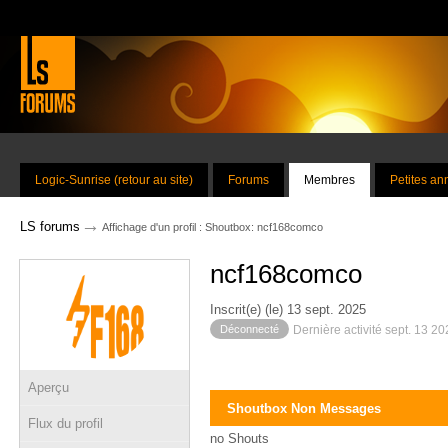
Logic-Sunrise (retour au site)
Forums
Membres
Petites a
→
LS forums
Affichage d'un profil : Shoutbox: ncf168comco
ncf168comco
Inscrit(e) (le) 13 sept. 2025
Déconnecté
Dernière activité sept. 13 2
Aperçu
Shoutbox Non Messages
Flux du profil
no Shouts