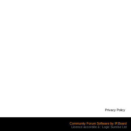
Privacy Policy
Community Forum Software by IP.Board
Licence accordée à : Logic Sunrise Ltd