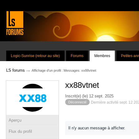
Logic-Sunrise (retour au site)
Forums
Membres
Petites a
→
LS forums
Affichage d'un profil : Messages: xx88vtnet
xx88vtnet
Inscrit(e) (le) 12 sept. 2025
Déconnecté
Dernière activité sept. 12 2
Aperçu
Il n'y aucun message à afficher.
Flux du profil