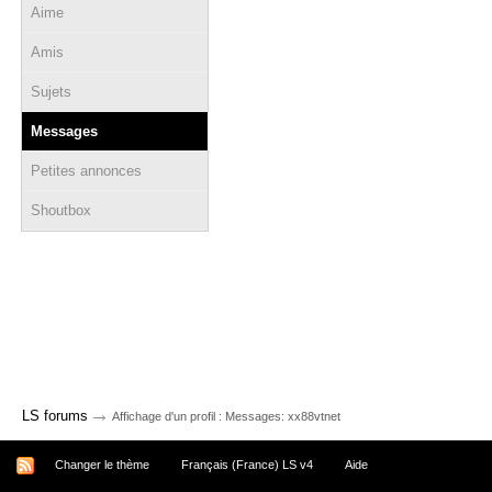
Aime
Amis
Sujets
Messages
Petites annonces
Shoutbox
→
LS forums
Affichage d'un profil : Messages: xx88vtnet
Changer le thème
Français (France) LS v4
Aide