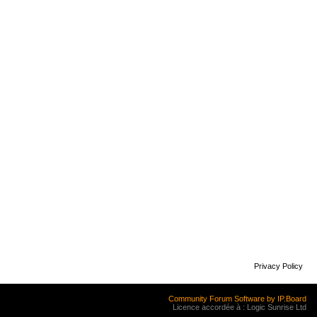
Privacy Policy
Community Forum Software by IP.Board
Licence accordée à : Logic Sunrise Ltd