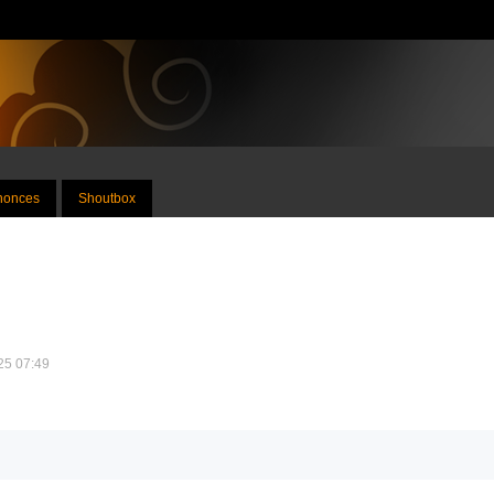
nnonces
Shoutbox
025 07:49