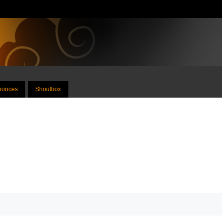
nnonces
Shoutbox