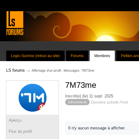
Logic-Sunrise (retour au site)
Forums
Membres
Petites a
→
LS forums
Affichage d'un profil : Messages: 7M73me
7M73me
Inscrit(e) (le) 11 sept. 2025
Déconnecté
Dernière activité
Privé
Aperçu
Il n'y aucun message à afficher.
Flux du profil