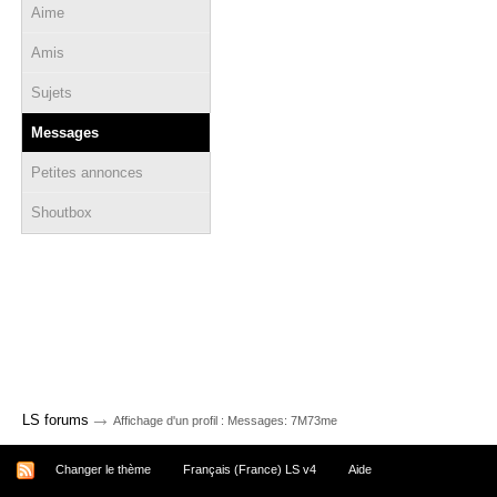
Aime
Amis
Sujets
Messages
Petites annonces
Shoutbox
→
LS forums
Affichage d'un profil : Messages: 7M73me
Changer le thème
Français (France) LS v4
Aide