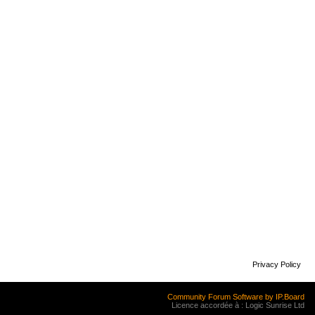
Privacy Policy
Community Forum Software by IP.Board
Licence accordée à : Logic Sunrise Ltd