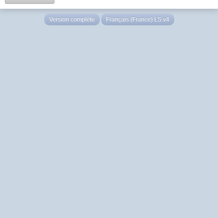
Version complète
Français (France) LS v4