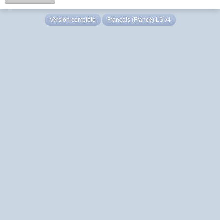
Version complète
Français (France) LS v4