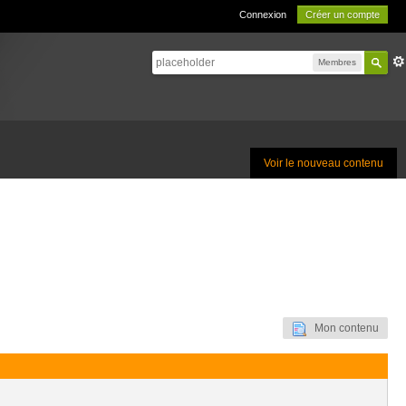
Connexion
Créer un compte
Membres
Voir le nouveau contenu
Mon contenu