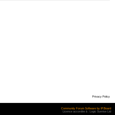
Privacy Policy
Community Forum Software by IP.Board
Licence accordée à : Logic Sunrise Ltd