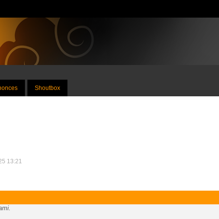
nnonces
Shoutbox
025 13:21
ami.