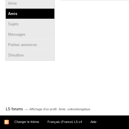
Aime
Amis
Sujets
Messages
Petites annonces
Shoutbox
→
LS forums
Affichage d'un profil : Amis: soikeobongdaus
Changer le thème
Français (France) LS v4
Aide