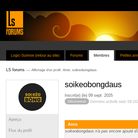
Logic-Sunrise (retour au site)
Forums
Membres
Petites a
→
LS forums
Affichage d'un profil : Amis: soikeobongdaus
soikeobongdaus
Inscrit(e) (le) 09 sept. 2025
Déconnecté
Dernière activité sept. 09 2
Aperçu
Amis
Flux du profil
soikeobongdaus n'a pas encore ajouté d'