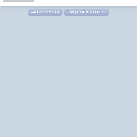
Version complète
Français (France) LS v4