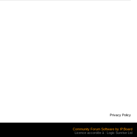
Privacy Policy
Community Forum Software by IP.Board
Licence accordée à : Logic Sunrise Ltd