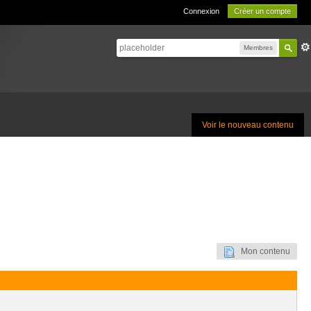
Connexion
Créer un compte
Membres
Voir le nouveau contenu
Mon contenu