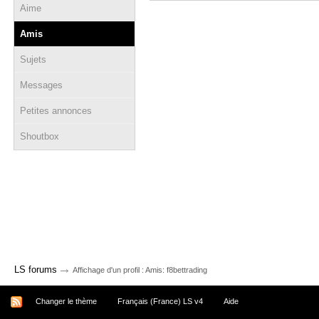
Aime
Amis
Sujets
Messages
Petites annonces
Shoutbox
→
LS forums
Affichage d'un profil : Amis: f8bettrading
Changer le thème
Français (France) LS v4
Aide