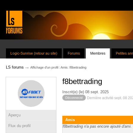
Logic-Sunrise (retour au site)
Forums
Membres
Petites a
→
LS forums
Affichage d'un profil : Amis: f8bettrading
f8bettrading
Inscrit(e) (le) 08 sept. 2025
Déconnecté
Dernière activité sept. 08 2
Aperçu
Amis
Flux du profil
f8bettrading n'a pas encore ajouté d'ami.