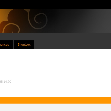
nnonces
Shoutbox
025 14:20