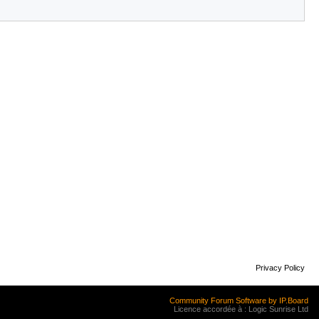
Privacy Policy
Community Forum Software by IP.Board
Licence accordée à : Logic Sunrise Ltd