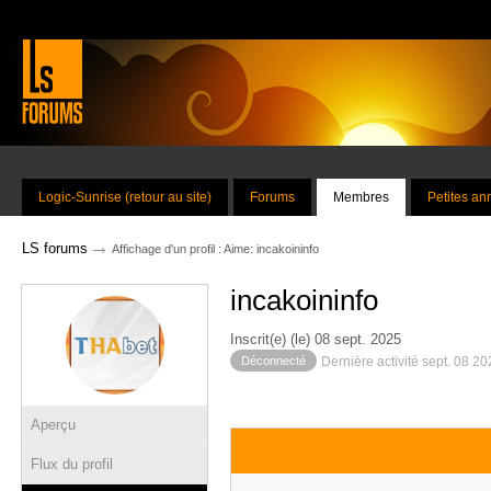
Logic-Sunrise (retour au site)
Forums
Membres
Petites a
→
LS forums
Affichage d'un profil : Aime: incakoininfo
incakoininfo
Inscrit(e) (le) 08 sept. 2025
Déconnecté
Dernière activité sept. 08 2
Aperçu
Flux du profil