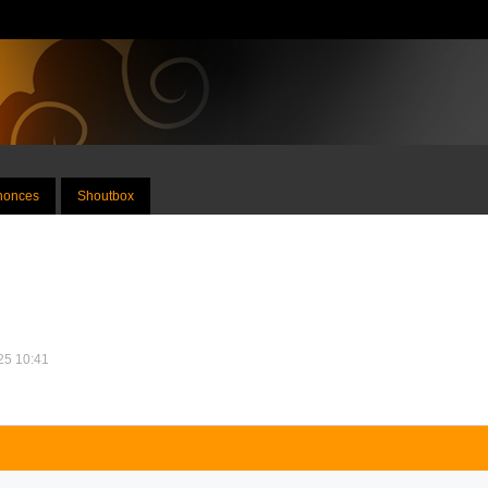
nnonces
Shoutbox
025 10:41