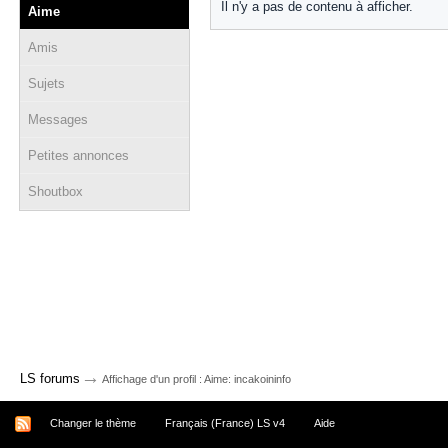
Il n'y a pas de contenu à afficher.
Aime
Amis
Sujets
Messages
Petites annonces
Shoutbox
→
LS forums
Affichage d'un profil : Aime: incakoininfo
Changer le thème
Français (France) LS v4
Aide