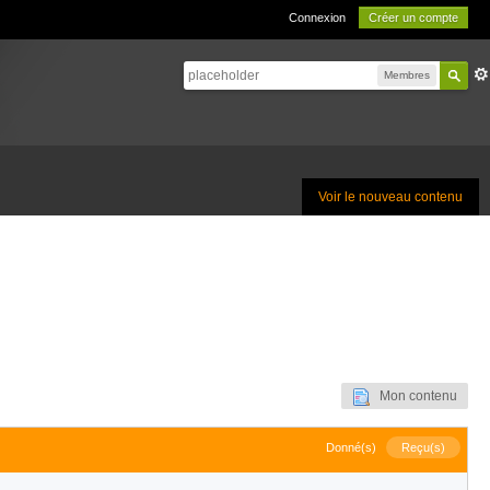
Connexion
Créer un compte
Membres
Voir le nouveau contenu
Mon contenu
Donné(s)
Reçu(s)