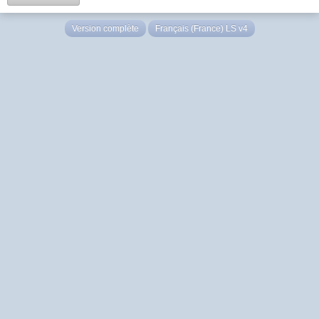
Version complète
Français (France) LS v4