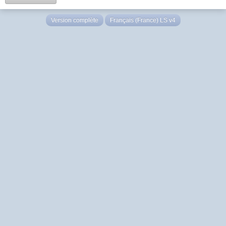
Version complète
Français (France) LS v4