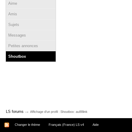
Aime
Amis
Sujets
Messages
Petites annonces
Shoutbox
→
LS forums
Affichage d'un profil : Shoutbox: au88link
Changer le thème
Français (France) LS v4
Aide