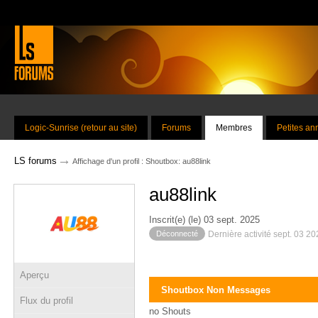
Logic-Sunrise (retour au site)
Forums
Membres
Petites a
→
LS forums
Affichage d'un profil : Shoutbox: au88link
au88link
Inscrit(e) (le) 03 sept. 2025
Déconnecté
Dernière activité sept. 03 2
Aperçu
Shoutbox Non Messages
Flux du profil
no Shouts