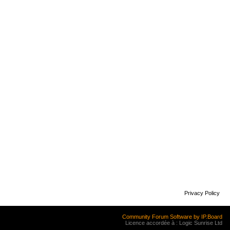
Privacy Policy
Community Forum Software by IP.Board
Licence accordée à : Logic Sunrise Ltd