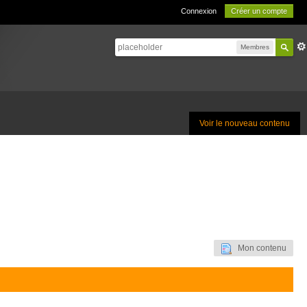
Connexion
Créer un compte
Membres
Voir le nouveau contenu
Mon contenu