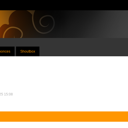
nnonces
Shoutbox
025 15:08