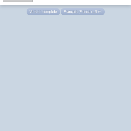
Version complète
Français (France) LS v4