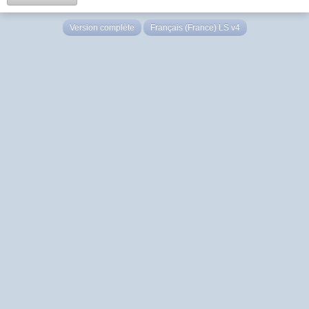
Version complète
Français (France) LS v4