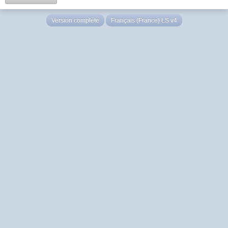
Version complète
Français (France) LS v4