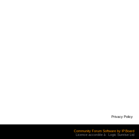
Privacy Policy
Community Forum Software by IP.Board
Licence accordée à : Logic Sunrise Ltd