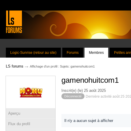
Logic-Sunrise (retour au site)
Forums
Membres
Petites a
→
LS forums
Affichage d'un profil : Sujets: gamenohuitcom1
gamenohuitcom1
Inscrit(e) (le) 25 août 2025
Déconnecté
Dernière activité août 25 20
Aperçu
Il n'y a aucun sujet à afficher
Flux du profil