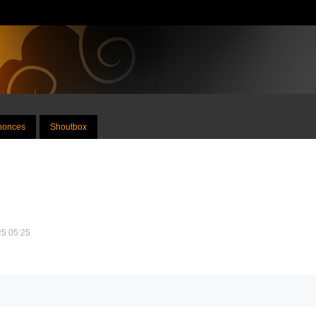
nnonces
Shoutbox
25 05:25