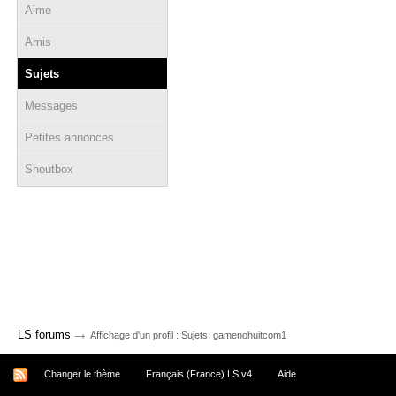
Aime
Amis
Sujets
Messages
Petites annonces
Shoutbox
→
LS forums
Affichage d'un profil : Sujets: gamenohuitcom1
Changer le thème
Français (France) LS v4
Aide