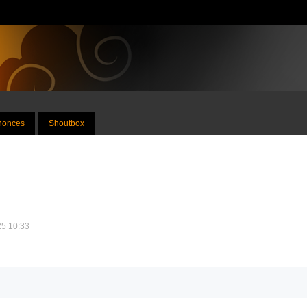
nnonces
Shoutbox
25 10:33