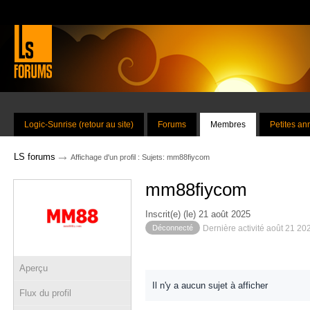
Logic-Sunrise (retour au site)
Forums
Membres
Petites a
→
LS forums
Affichage d'un profil : Sujets: mm88fiycom
mm88fiycom
Inscrit(e) (le) 21 août 2025
Déconnecté
Dernière activité août 21 20
Aperçu
Il n'y a aucun sujet à afficher
Flux du profil