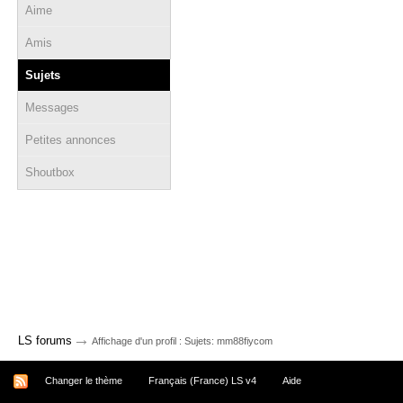
Aime
Amis
Sujets
Messages
Petites annonces
Shoutbox
→
LS forums
Affichage d'un profil : Sujets: mm88fiycom
Changer le thème
Français (France) LS v4
Aide