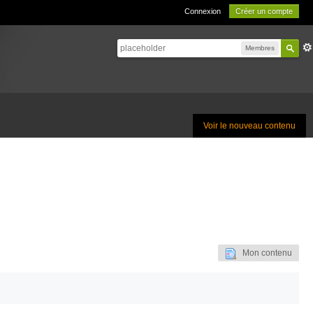
Connexion
Créer un compte
Membres
Voir le nouveau contenu
Mon contenu