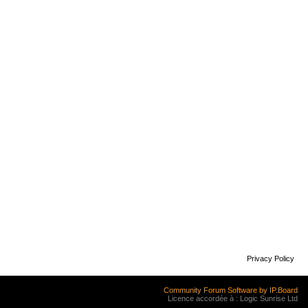
Privacy Policy
Community Forum Software by IP.Board
Licence accordée à : Logic Sunrise Ltd