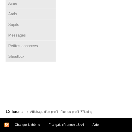
Aime
Amis
Sujets
Messages
Petites annonces
Shoutbox
→
LS forums
Affichage d'un profil : Flux du profil: 77locing
Changer le thème
Français (France) LS v4
Aide