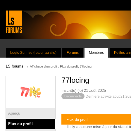
Logic-Sunrise (retour au site)
Forums
Membres
Petites a
→
LS forums
Affichage d'un profil : Flux du profil: 77locing
77locing
Inscrit(e) (le) 21 août 2025
Déconnecté
Dernière activité août 21 20
Aperçu
Flux du profil
Flux du profil
Il n'y a aucune mise à jour du statut à