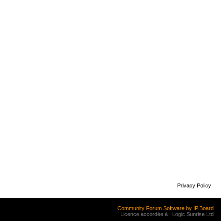
Privacy Policy
Community Forum Software by IP.Board
Licence accordée à : Logic Sunrise Ltd