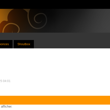
nnonces
Shoutbox
25 04:01
 afficher.