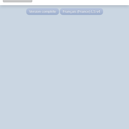
Version complète
Français (France) LS v4