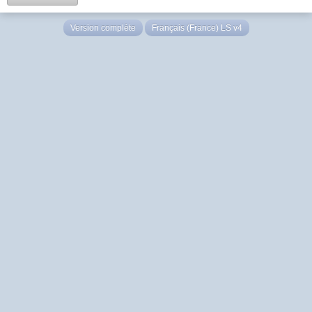
Version complète
Français (France) LS v4