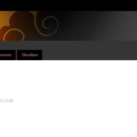
nnonces
Shoutbox
25 17:45