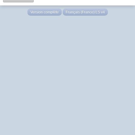
Version complète
Français (France) LS v4