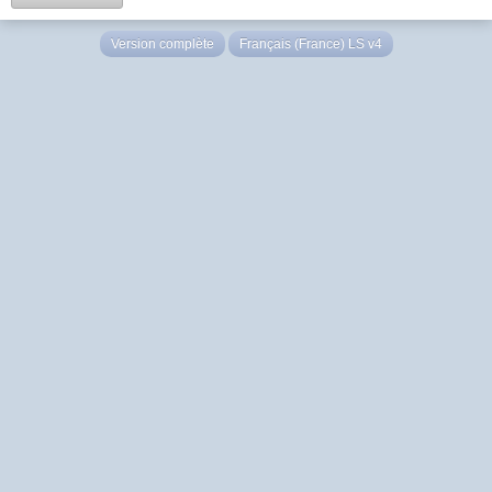
Version complète
Français (France) LS v4