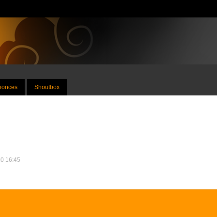
nnonces
Shoutbox
20 16:45