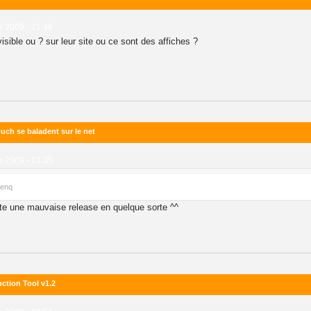
 2009 - 21:48
isible ou ? sur leur site ou ce sont des affiches ?
uch se baladent sur le net
 2009 - 13:35
benq
te une mauvaise release en quelque sorte ^^
ction Tool v1.2