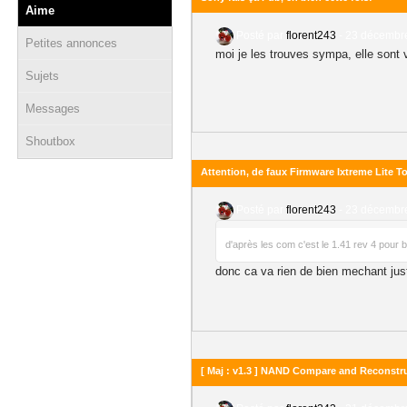
Aime
Posté par
florent243
-
23 décembre
Petites annonces
moi je les trouves sympa, elle sont v
Sujets
Messages
Shoutbox
Attention, de faux Firmware Ixtreme Lite To
Posté par
florent243
-
23 décembre
d'après les com c'est le 1.41 rev 4 pour 
donc ca va rien de bien mechant jus
[ Maj : v1.3 ] NAND Compare and Reconstru