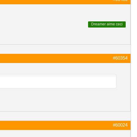
Dreamer
aime ceci
#60354
#60024