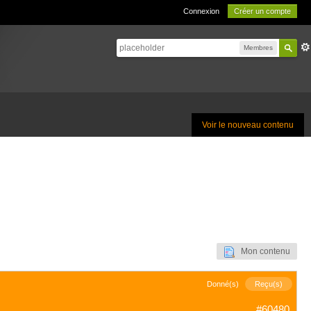
Connexion
Créer un compte
Membres
Voir le nouveau contenu
Mon contenu
Donné(s)
Reçu(s)
#60480