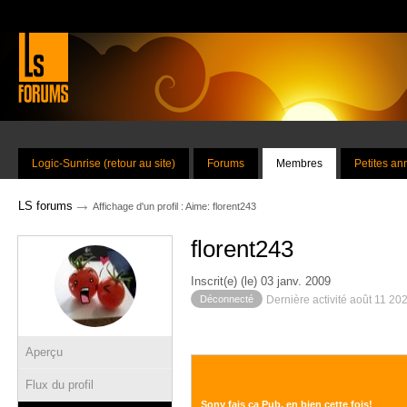
Logic-Sunrise (retour au site)
Forums
Membres
Petites a
→
LS forums
Affichage d'un profil : Aime: florent243
florent243
Inscrit(e) (le) 03 janv. 2009
Déconnecté
Dernière activité août 11 20
Aperçu
Flux du profil
Sony fais ça Pub, en bien cette fois!