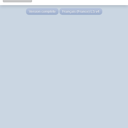
Version complète
Français (France) LS v4